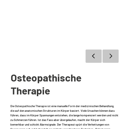
Osteopathische
Therapie
Die Osteopathische Therapie ist eine manuelle Form der medizinischen Behandlung,
die auf den anatomischen Strukturen im Körper basiert. Viele Ursachen können dazu
führen, dass im Körper Spannungen entstehen, die lange kompensiert werden und nicht
zu Schmerzen führen. Ist das Fass aber übergelaufen, macht der Körper sich
bemerkbar und schickt Alarmsignale. Der Therapeut spürt die Verkettungen von