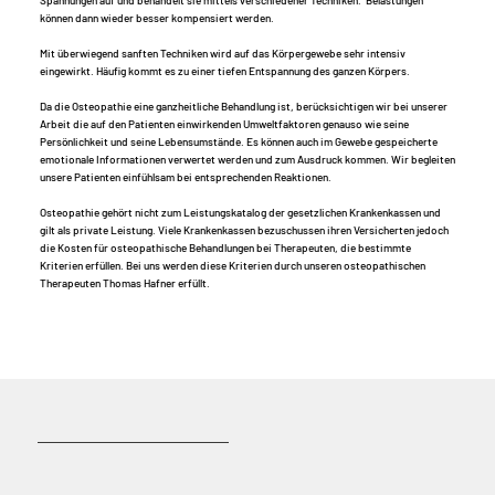
Spannungen auf und behandelt sie mittels verschiedener Techniken. Belastungen
können dann wieder besser kompensiert werden.
Mit überwiegend sanften Techniken wird auf das Körpergewebe sehr intensiv
eingewirkt. Häufig kommt es zu einer tiefen Entspannung des ganzen Körpers.
Da die Osteopathie eine ganzheitliche Behandlung ist, berücksichtigen wir bei unserer
Arbeit die auf den Patienten einwirkenden Umweltfaktoren genauso wie seine
Persönlichkeit und seine Lebensumstände. Es können auch im Gewebe gespeicherte
emotionale Informationen verwertet werden und zum Ausdruck kommen. Wir begleiten
unsere Patienten einfühlsam bei entsprechenden Reaktionen.
Osteopathie gehört nicht zum Leistungskatalog der gesetzlichen Krankenkassen und
gilt als private Leistung. Viele Krankenkassen bezuschussen ihren Versicherten jedoch
die Kosten für osteopathische Behandlungen bei Therapeuten, die bestimmte
Kriterien erfüllen. Bei uns werden diese Kriterien durch unseren osteopathischen
Therapeuten Thomas Hafner erfüllt.