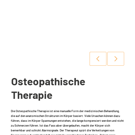
Osteopathische
Therapie
Die Osteopathische Therapie ist eine manuelle Form der medizinischen Behandlung,
die auf den anatomischen Strukturen im Körper basiert. Viele Ursachen können dazu
führen, dass im Körper Spannungen entstehen, die lange kompensiert werden und nicht
zu Schmerzen führen. Ist das Fass aber übergelaufen, macht der Körper sich
bemerkbar und schickt Alarmsignale. Der Therapeut spürt die Verkettungen von