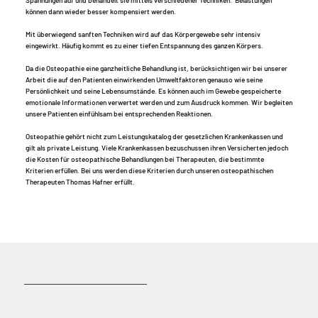
Spannungen auf und behandelt sie mittels verschiedener Techniken. Belastungen
können dann wieder besser kompensiert werden.
Mit überwiegend sanften Techniken wird auf das Körpergewebe sehr intensiv
eingewirkt. Häufig kommt es zu einer tiefen Entspannung des ganzen Körpers.
Da die Osteopathie eine ganzheitliche Behandlung ist, berücksichtigen wir bei unserer
Arbeit die auf den Patienten einwirkenden Umweltfaktoren genauso wie seine
Persönlichkeit und seine Lebensumstände. Es können auch im Gewebe gespeicherte
emotionale Informationen verwertet werden und zum Ausdruck kommen. Wir begleiten
unsere Patienten einfühlsam bei entsprechenden Reaktionen.
Osteopathie gehört nicht zum Leistungskatalog der gesetzlichen Krankenkassen und
gilt als private Leistung. Viele Krankenkassen bezuschussen ihren Versicherten jedoch
die Kosten für osteopathische Behandlungen bei Therapeuten, die bestimmte
Kriterien erfüllen. Bei uns werden diese Kriterien durch unseren osteopathischen
Therapeuten Thomas Hafner erfüllt.