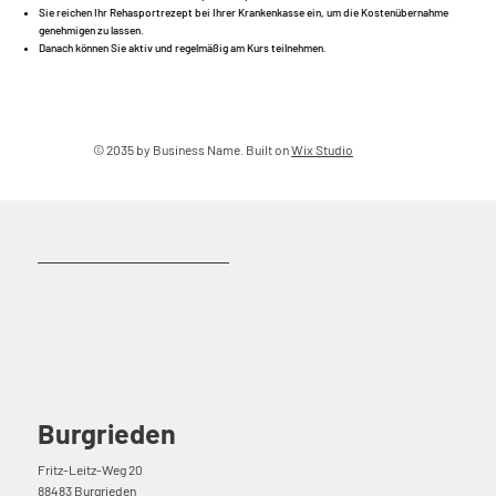
Sie reichen Ihr Rehasportrezept bei Ihrer Krankenkasse ein, um die Kostenübernahme
genehmigen zu lassen.
Danach können Sie aktiv und regelmäßig am Kurs teilnehmen.
© 2035 by Business Name. Built on
Wix Studio
Burgrieden
Fritz-Leitz-Weg 20
88483 Burgrieden