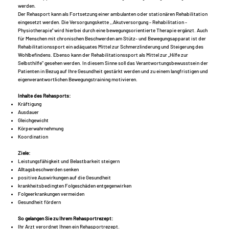
werden.
Der Rehasport kann als Fortsetzung einer ambulanten oder stationären Rehabilitation
eingesetzt werden. Die Versorgungskette ,,Akutversorgung - Rehabilitation -
Physiotherapie'' wird hierbei durch eine bewegungsorientierte Therapie ergänzt. Auch
für Menschen mit chronischen Beschwerden am Stütz- und Bewegungsapparat ist der
Rehabilitationssport ein adäquates Mittel zur Schmerzlinderung und Steigerung des
Wohlbefindens. Ebenso kann der Rehabilitationssport als Mittel zur „Hilfe zur
Selbsthilfe" gesehen werden. In diesem Sinne soll das Verantwortungsbewusstsein der
Patienten in Bezug auf Ihre Gesundheit gestärkt werden und zu einem langfristigen und
eigenverantwortlichen Bewegungstraining motivieren.
Inhalte des Rehasports:
Kräftigung
Ausdauer
Gleichgewicht
Körperwahrnehmung
Koordination
Ziele:
Leistungsfähigkeit und Belastbarkeit steigern
Alltagsbeschwerden senken
positive Auswirkungen auf die Gesundheit
krankheitsbedingten Folgeschäden entgegenwirken
Folgeerkrankungen vermeiden
Gesundheit fördern
So gelangen Sie zu Ihrem Rehasportrezept:
Ihr Arzt verordnet Ihnen ein Rehasportrezept.